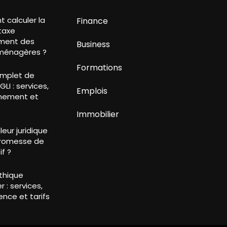
calculer la
Finance
taxe
ment des
Business
ménagères ?
Formations
mplet de
LI : services,
Emplois
nement et
Immobilier
leur juridique
promesse de
if ?
Éthique
r : services,
nce et tarifs