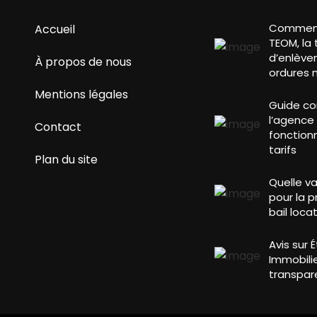
Comment 
Accueil
TEOM, la 
d’enlève
À propos de nous
ordures 
Mentions légales
Guide co
l’agence G
Contact
fonction
tarifs
Plan du site
Quelle va
pour la 
bail locat
Avis sur 
Immobilie
transpare