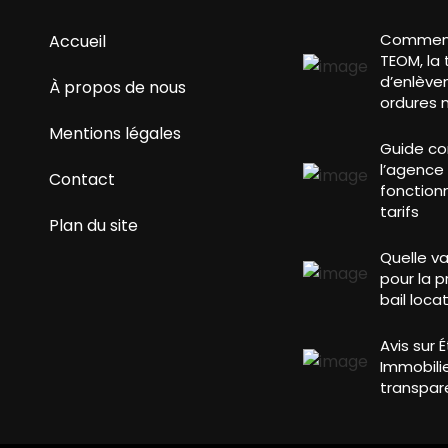
Comment 
Accueil
TEOM, la 
d’enlève
À propos de nous
ordures 
Mentions légales
Guide co
l’agence G
Contact
fonction
tarifs
Plan du site
Quelle va
pour la 
bail locat
Avis sur 
Immobilie
transpare