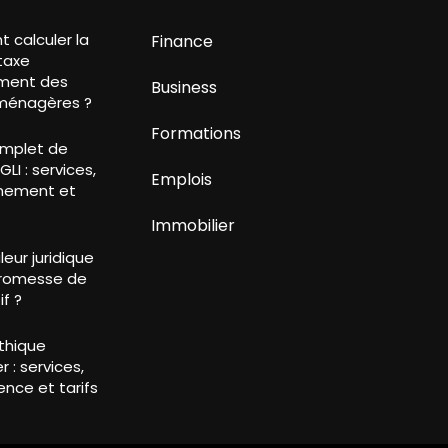
calculer la
Finance
taxe
ment des
Business
ménagères ?
Formations
mplet de
LI : services,
Emplois
nement et
Immobilier
leur juridique
promesse de
if ?
Éthique
r : services,
nce et tarifs