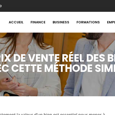
e
ACCUEIL
FINANCE
BUSINESS
FORMATIONS
EMP
IX DE VENTE RÉEL DES B
C CETTE MÉTHODE SIM
ctement la valeur d’un bien est essentiel pour mener à