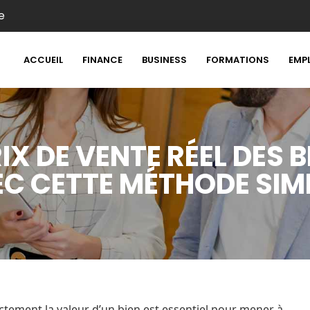
e
ACCUEIL
FINANCE
BUSINESS
FORMATIONS
EMP
IX DE VENTE RÉEL DES B
C CETTE MÉTHODE SIM
ctement la valeur d’un bien est essentiel pour mener à