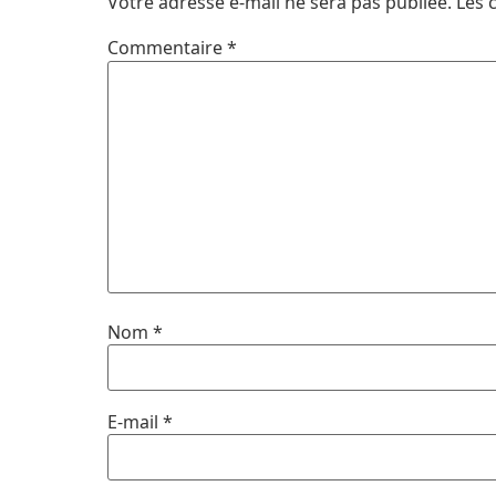
Votre adresse e-mail ne sera pas publiée.
Les 
Commentaire
*
Nom
*
E-mail
*