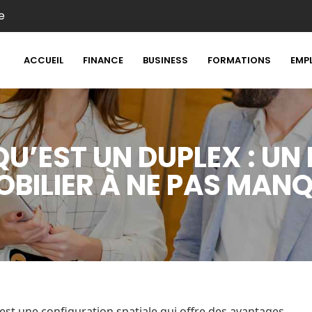
e
ACCUEIL
FINANCE
BUSINESS
FORMATIONS
EMP
U’EST UN DUPLEX : UN
BILIER À NE PAS MAN
est une configuration spatiale qui offre des avantages