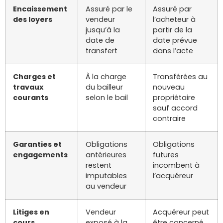
Encaissement
Assuré par le
Assuré par
des loyers
vendeur
l’acheteur à
jusqu’à la
partir de la
date de
date prévue
transfert
dans l’acte
Charges et
À la charge
Transférées au
travaux
du bailleur
nouveau
courants
selon le bail
propriétaire
sauf accord
contraire
Garanties et
Obligations
Obligations
engagements
antérieures
futures
restent
incombent à
imputables
l’acquéreur
au vendeur
Litiges en
Vendeur
Acquéreur peut
cours
exposé à la
être concerné