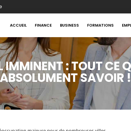
e
ACCUEIL
FINANCE
BUSINESS
FORMATIONS
EMP
L IMMINENT : TOUT CE
ABSOLUMENT SAVOIR 
réoccupation majeure pour de nombreuses villes