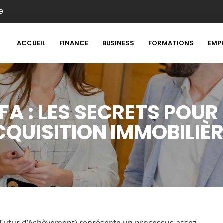
e
ACCUEIL
FINANCE
BUSINESS
FORMATIONS
EMP
FA : LES SECRETS POUR
QUISITION IMMOBILIÈR
t Futur d’Achèvement) représente un processus assez